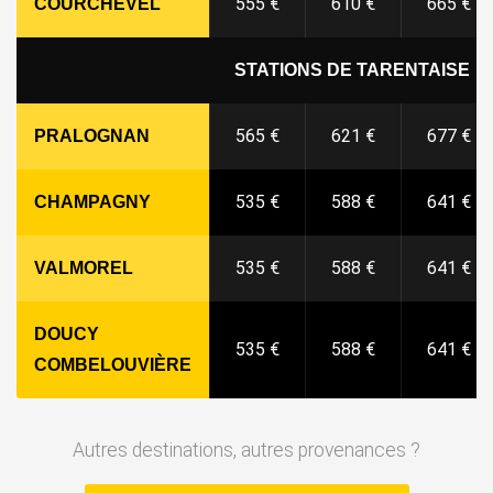
555 €
610 €
665 €
COURCHEVEL
STATIONS DE TARENTAISE
565 €
621 €
677 €
PRALOGNAN
535 €
588 €
641 €
CHAMPAGNY
535 €
588 €
641 €
VALMOREL
DOUCY
535 €
588 €
641 €
COMBELOUVIÈRE
Autres destinations, autres provenances ?