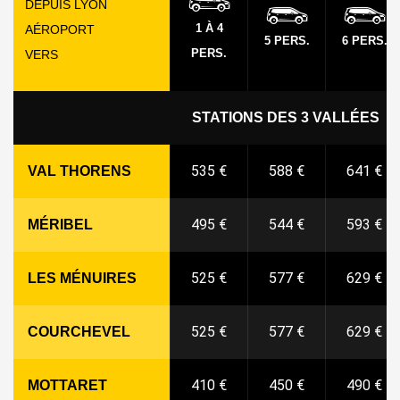
DEPUIS LYON
1 À 4
AÉROPORT
5 PERS.
6 PERS.
PERS.
VERS
STATIONS DES 3 VALLÉES
535 €
588 €
641 €
VAL THORENS
495 €
544 €
593 €
MÉRIBEL
525 €
577 €
629 €
LES MÉNUIRES
525 €
577 €
629 €
COURCHEVEL
410 €
450 €
490 €
MOTTARET