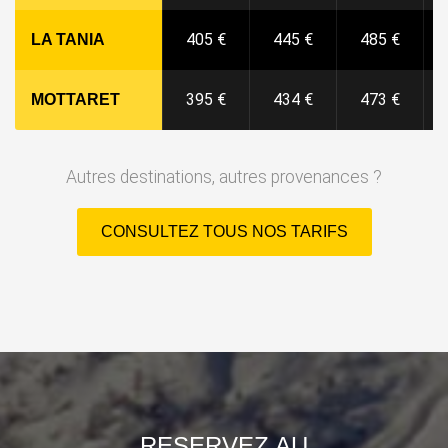
405 €
445 €
485 €
LA TANIA
395 €
434 €
473 €
MOTTARET
Autres destinations, autres provenances ?
CONSULTEZ TOUS NOS TARIFS
RESERVEZ AU