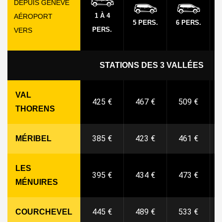
DEPUIS GENÈVE
1 À 4
AÉROPORT
5 PERS.
6 PERS.
PERS.
VERS
STATIONS DES 3 VALLÉES
VAL
425 €
467 €
509 €
THORENS
385 €
423 €
461 €
MÉRIBEL
LES
395 €
434 €
473 €
MÉNUIRES
445 €
489 €
533 €
COURCHEVEL