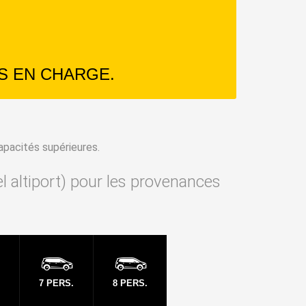
S EN CHARGE.
apacités supérieures.
el altiport) pour les provenances
7 PERS.
8 PERS.