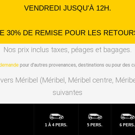
VENDREDI JUSQU'À 12H.
DE 30% DE REMISE POUR LES RETOUR
Nos prix inclus taxes, péages et bagages.
r demande
pour d'autres provenances, destinations ou pour des c
i vers Méribel (Méribel, Méribel centre, Mérib
suivantes
1 À 4 PERS.
5 PERS.
6 PERS.