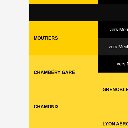
vers Mér
MOUTIERS
vers Méri
vers 
CHAMBÉRY GARE
GRENOBL
CHAMONIX
LYON AÉR