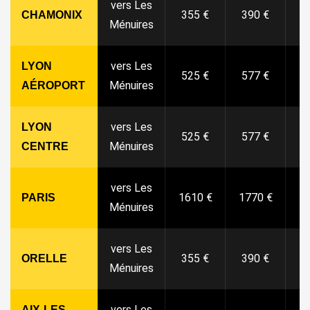
vers Les
355 €
390 €
4
CHAMONIX
Ménuires
vers Les
LYON
525 €
577 €
6
Ménuires
AÉROPORT
vers Les
LYON
525 €
577 €
6
Ménuires
CENTRE
vers Les
1610 €
1770 €
19
PARIS
Ménuires
vers Les
355 €
390 €
4
ORELLE
Ménuires
vers Les
AIX-LES-