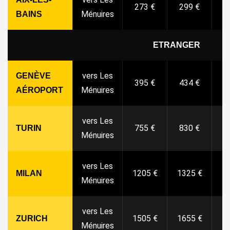
273 €
299 €
3
Ménuires
BAINS
ETRANGER
vers Les
GENÈVE
395 €
434 €
4
Ménuires
AÉROPORT
vers Les
755 €
830 €
9
TURIN
Ménuires
vers Les
1205 €
1325 €
14
MILAN
Ménuires
vers Les
1505 €
1655 €
18
ZURICH
Ménuires