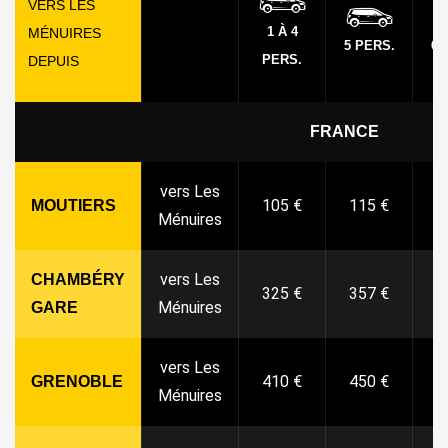
VERS LES
1 À 4
MÉNUIRES
5 PERS.
6 
PERS.
DEPUIS
FRANCE
vers Les
105 €
115 €
1
MOUTIERS
Ménuires
vers Les
CHAMBÉRY
325 €
357 €
3
Ménuires
GARE
vers Les
410 €
450 €
4
GRENOBLE
Ménuires